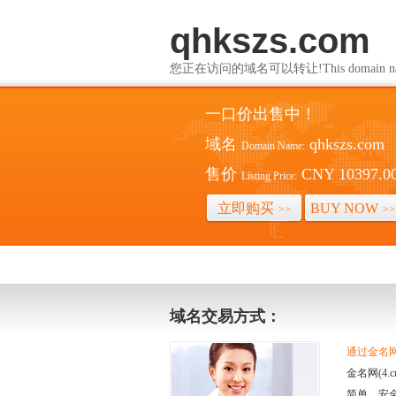
qhkszs.com
您正在访问的域名可以转让!This domain name i
一口价出售中！
域名
qhkszs.com
Domain Name:
售价
CNY 10397.0
Listing Price:
立即购买
BUY NOW
>>
>>
域名交易方式：
通过金名网(
金名网(4
简单、安