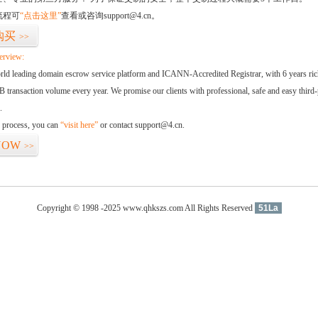
流程可
“点击这里”
查看或咨询support@4.cn。
购买
>>
erview:
orld leading domain escrow service platform and ICANN-Accredited Registrar, with 6 years ri
 transaction volume every year. We promise our clients with professional, safe and easy third-
.
d process, you can
“visit here”
or contact support@4.cn.
NOW
>>
Copyright © 1998 -2025 www.qhkszs.com All Rights Reserved
51La