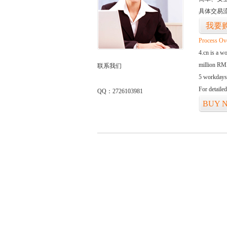
具体交易
我要
Process Ov
4.cn is a w
million RMB
联系我们
5 workdays
For detaile
QQ：2726103981
BUY 